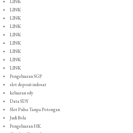
LINK
LINK
LINK
LINK
LINK
LINK
LINK
LINK
LINK
Pengeluaran SGP
slot deposit indosat
keluaran sdy
Data SDY
Slot Pulsa Tanpa Potongan
Judi Bola
Pengeluaran HK