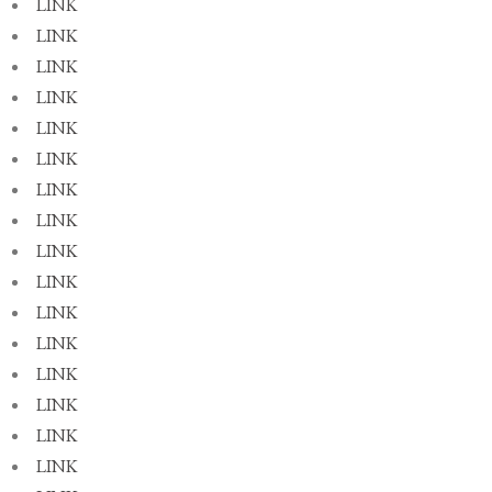
LINK
LINK
LINK
LINK
LINK
LINK
LINK
LINK
LINK
LINK
LINK
LINK
LINK
LINK
LINK
LINK