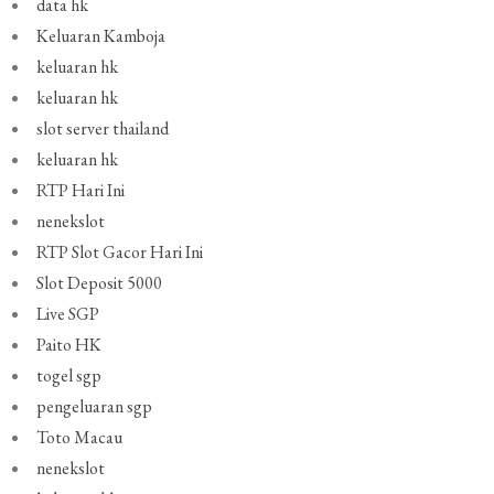
data hk
Keluaran Kamboja
keluaran hk
keluaran hk
slot server thailand
keluaran hk
RTP Hari Ini
nenekslot
RTP Slot Gacor Hari Ini
Slot Deposit 5000
Live SGP
Paito HK
togel sgp
pengeluaran sgp
Toto Macau
nenekslot