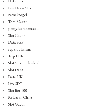
Data SDY
Live Draw SDY
Nenektogel
Toto Macau
pengeluaran macau
Slot Gacor
Data SGP
rtp slot hari ini
Togel HK
Slot Server Thailand
Slot Dana
Data HK
Live SDY
Slot Bet 100
Keluaran China
Slot Gacor