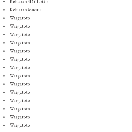
Keluaran SDY Lotto
Keluaran Macau
Wargatoto
Wargatoto
Wargatoto
Wargatoto
Wargatoto
Wargatoto
Wargatoto
Wargatoto
Wargatoto
Wargatoto
Wargatoto
Wargatoto
Wargatoto
Wargatoto