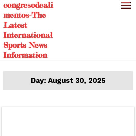
congresodeali
Skip
to
mentos-The
content
Latest
International
Sports News
Information
Day:
August 30, 2025