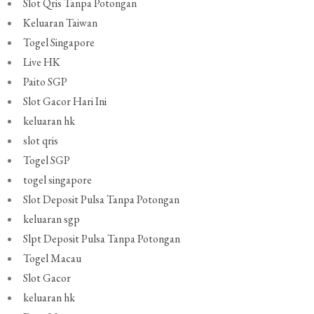
Slot Qris Tanpa Potongan
Keluaran Taiwan
Togel Singapore
Live HK
Paito SGP
Slot Gacor Hari Ini
keluaran hk
slot qris
Togel SGP
togel singapore
Slot Deposit Pulsa Tanpa Potongan
keluaran sgp
Slpt Deposit Pulsa Tanpa Potongan
Togel Macau
Slot Gacor
keluaran hk