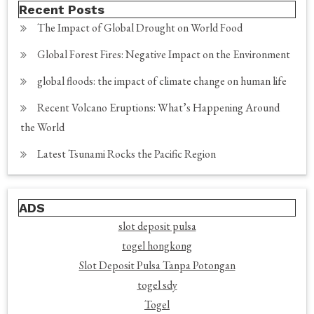
Recent Posts
The Impact of Global Drought on World Food
Global Forest Fires: Negative Impact on the Environment
global floods: the impact of climate change on human life
Recent Volcano Eruptions: What’s Happening Around
the World
Latest Tsunami Rocks the Pacific Region
ADS
slot deposit pulsa
togel hongkong
Slot Deposit Pulsa Tanpa Potongan
togel sdy
Togel