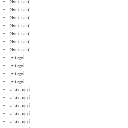
Nenek slot
Nenek slot
Nenek slot
Nenek slot
Nenek slot
Nenek slot
Nenek slot
Jw togel
Jw togel
Jw togel
Jw togel
Cinta togel
Cinta togel
Cinta togel
Cinta togel
Cinta togel