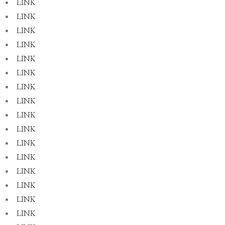
LINK
LINK
LINK
LINK
LINK
LINK
LINK
LINK
LINK
LINK
LINK
LINK
LINK
LINK
LINK
LINK