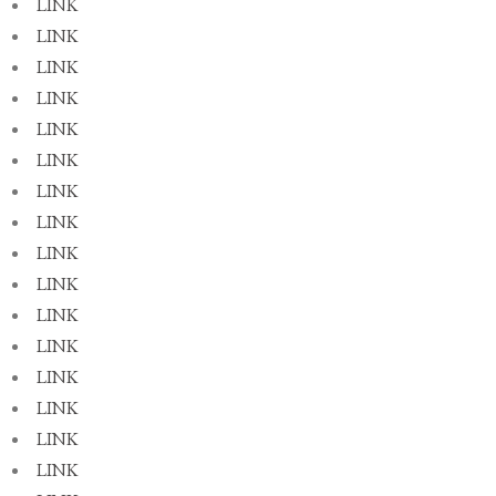
LINK
LINK
LINK
LINK
LINK
LINK
LINK
LINK
LINK
LINK
LINK
LINK
LINK
LINK
LINK
LINK