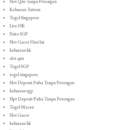
Slot Qris Tanpa Potongan
Keluaran Taiwan
Togel Singapore
Live HK
Paito SGP
Slot Gacor Hari Ini
keluaran hk
slot qris
Togel SGP
togel singapore
Slot Deposit Pulsa Tanpa Potongan
keluaran sgp
Slpt Deposit Pulsa Tanpa Potongan
Togel Macau
Slot Gacor
keluaran hk