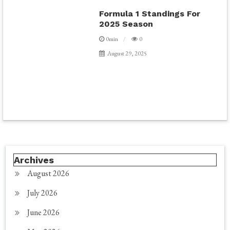
Formula 1 Standings For
2025 Season
0min
0
August 29, 2025
Archives
August 2026
July 2026
June 2026