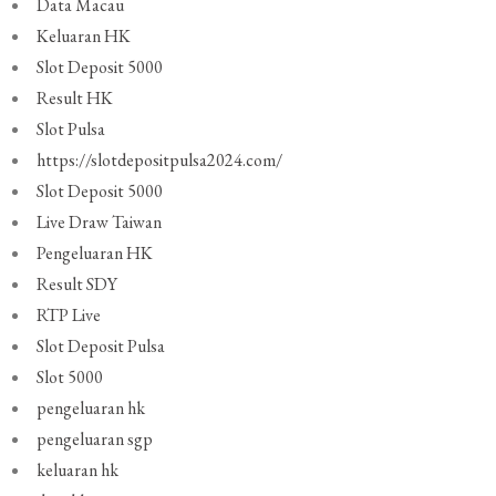
Data Macau
Keluaran HK
Slot Deposit 5000
Result HK
Slot Pulsa
https://slotdepositpulsa2024.com/
Slot Deposit 5000
Live Draw Taiwan
Pengeluaran HK
Result SDY
RTP Live
Slot Deposit Pulsa
Slot 5000
pengeluaran hk
pengeluaran sgp
keluaran hk