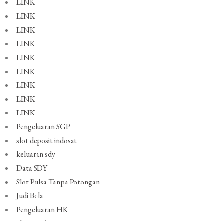
LINK
LINK
LINK
LINK
LINK
LINK
LINK
LINK
LINK
Pengeluaran SGP
slot deposit indosat
keluaran sdy
Data SDY
Slot Pulsa Tanpa Potongan
Judi Bola
Pengeluaran HK