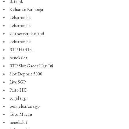
data hk
Keluaran Kamboja
keluaran hk
keluaran hk
slot server thailand
keluaran hk
RTP Hari Ini
nenekslot
RTP Slot Gacor Hari Ini
Slot Deposit 5000
Live SGP
Paito HK
togel sgp
pengeluaran sgp
Toto Macau
nenekslot