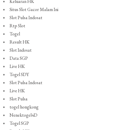
Keluaran HK
Situs Slot Gacor Malam Ini
Slot Pulsa Indosat
Rtp Slot
Togel
Result HK
Slot Indosat
Data SGP
Live HK
Togel SDY
Slot Pulsa Indosat
Live HK
Slot Pulsa
togel hongkong
Nenektogel4D
Togel SGP