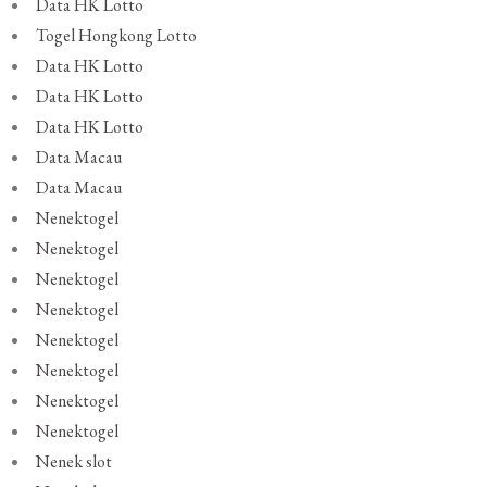
Data HK Lotto
Togel Hongkong Lotto
Data HK Lotto
Data HK Lotto
Data HK Lotto
Data Macau
Data Macau
Nenektogel
Nenektogel
Nenektogel
Nenektogel
Nenektogel
Nenektogel
Nenektogel
Nenektogel
Nenek slot