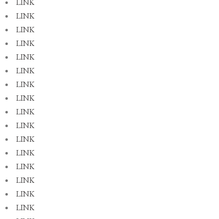
LINK
LINK
LINK
LINK
LINK
LINK
LINK
LINK
LINK
LINK
LINK
LINK
LINK
LINK
LINK
LINK