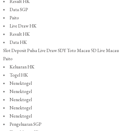
Result HK
Data SGP
Paito
Live Draw HK
Result HK
Data HK
Slot Deposit Pulsa
Live Draw SDY
Toto Macau 5D
Live Macau
Paito
Keluaran HK
Togel HK
Nenektogel
Nenektogel
Nenektogel
Nenektogel
Nenektogel
Pengeluaran SGP