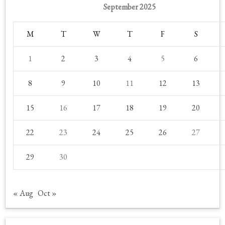
September 2025
M
T
W
T
F
S
1
2
3
4
5
6
8
9
10
11
12
13
15
16
17
18
19
20
22
23
24
25
26
27
29
30
« Aug
Oct »