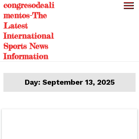
congresodeali
Skip
to
mentos-The
content
Latest
International
Sports News
Information
Day:
September 13, 2025