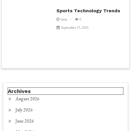
Sports Technology Trends
1min
0
September 13, 2025
Archives
August 2026
July 2026
June 2026