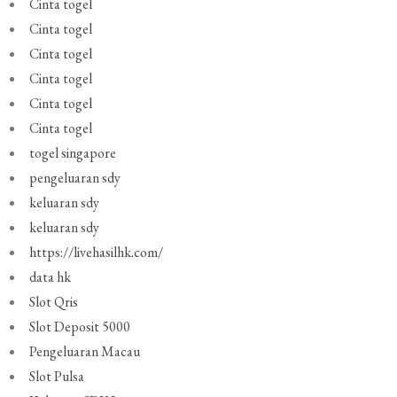
Cinta togel
Cinta togel
Cinta togel
Cinta togel
Cinta togel
Cinta togel
togel singapore
pengeluaran sdy
keluaran sdy
keluaran sdy
https://livehasilhk.com/
data hk
Slot Qris
Slot Deposit 5000
Pengeluaran Macau
Slot Pulsa