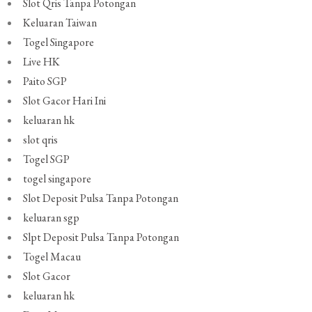
Slot Qris Tanpa Potongan
Keluaran Taiwan
Togel Singapore
Live HK
Paito SGP
Slot Gacor Hari Ini
keluaran hk
slot qris
Togel SGP
togel singapore
Slot Deposit Pulsa Tanpa Potongan
keluaran sgp
Slpt Deposit Pulsa Tanpa Potongan
Togel Macau
Slot Gacor
keluaran hk