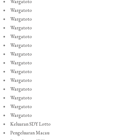
Wargatoto
Wargatoto
Wargatoto
Wargatoto
Wargatoto
Wargatoto
Wargatoto
Wargatoto
Wargatoto
Wargatoto
Wargatoto
Wargatoto
Wargatoto
Wargatoto
Keluaran SDY Lotto
Pengeluaran Macau