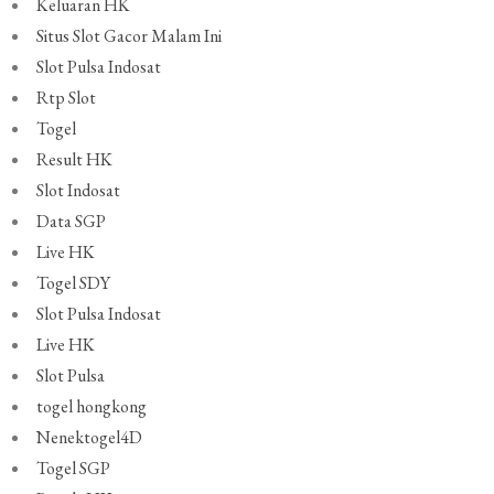
Keluaran HK
Situs Slot Gacor Malam Ini
Slot Pulsa Indosat
Rtp Slot
Togel
Result HK
Slot Indosat
Data SGP
Live HK
Togel SDY
Slot Pulsa Indosat
Live HK
Slot Pulsa
togel hongkong
Nenektogel4D
Togel SGP