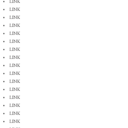
LINK
LINK
LINK
LINK
LINK
LINK
LINK
LINK
LINK
LINK
LINK
LINK
LINK
LINK
LINK
LINK