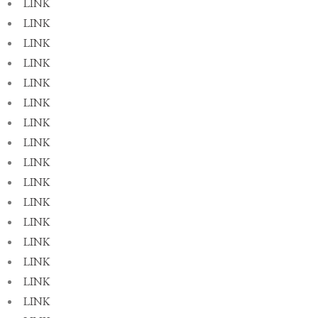
LINK
LINK
LINK
LINK
LINK
LINK
LINK
LINK
LINK
LINK
LINK
LINK
LINK
LINK
LINK
LINK