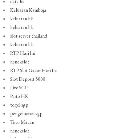
data hk
Keluaran Kamboja
keluaran hk
keluaran hk
slot server thailand
keluaran hk
RTP Hari Ini
nenekslot
RTP Slot Gacor Hari Ini
Slot Deposit 5000
Live SGP
Paito HK
togel sgp
pengeluaran sgp
Toto Macau
nenekslot