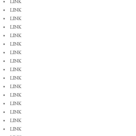
LINK
LINK
LINK
LINK
LINK
LINK
LINK
LINK
LINK
LINK
LINK
LINK
LINK
LINK
LINK
LINK