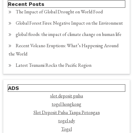
Recent Posts
The Impact of Global Drought on World Food
Global Forest Fires: Negative Impact on the Environment
global floods: the impact of climate change on human life
Recent Volcano Eruptions: What’s Happening Around
the World
Latest Tsunami Rocks the Pacific Region
ADS
slot deposit pulsa
togel hongkong
Slot Deposit Pulsa Tanpa Potongan
togel sdy
Togel