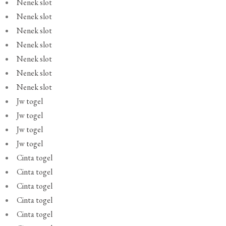
Nenek slot
Nenek slot
Nenek slot
Nenek slot
Nenek slot
Nenek slot
Nenek slot
Jw togel
Jw togel
Jw togel
Jw togel
Cinta togel
Cinta togel
Cinta togel
Cinta togel
Cinta togel