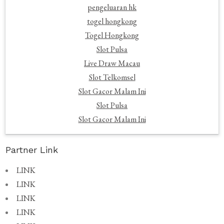
pengeluaran hk
togel hongkong
Togel Hongkong
Slot Pulsa
Live Draw Macau
Slot Telkomsel
Slot Gacor Malam Ini
Slot Pulsa
Slot Gacor Malam Ini
Partner Link
LINK
LINK
LINK
LINK