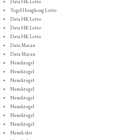
Data HK Lotto
Togel Hongkong Lotto
Data HK Lotto
Data HK Lotto
Data HK Lotto
Data Macau
Data Macau
Nenektogel
Nenektogel
Nenektogel
Nenektogel
Nenektogel
Nenektogel
Nenektogel
Nenektogel
Nenek slot