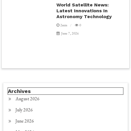
World Satellite News:
Latest Innovations In
Astronomy Technology
2min
0
June 7, 2026
Archives
August 2026
July 2026
June 2026