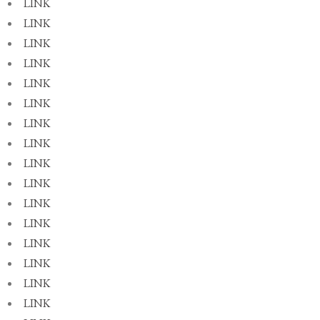
LINK
LINK
LINK
LINK
LINK
LINK
LINK
LINK
LINK
LINK
LINK
LINK
LINK
LINK
LINK
LINK