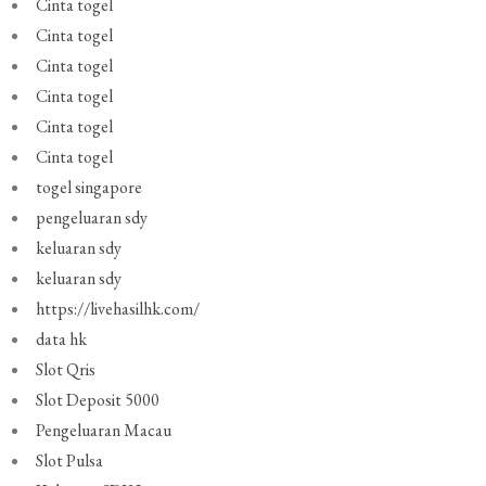
Cinta togel
Cinta togel
Cinta togel
Cinta togel
Cinta togel
Cinta togel
togel singapore
pengeluaran sdy
keluaran sdy
keluaran sdy
https://livehasilhk.com/
data hk
Slot Qris
Slot Deposit 5000
Pengeluaran Macau
Slot Pulsa