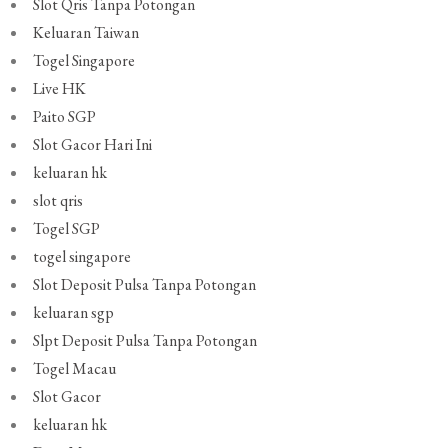
Slot Qris Tanpa Potongan
Keluaran Taiwan
Togel Singapore
Live HK
Paito SGP
Slot Gacor Hari Ini
keluaran hk
slot qris
Togel SGP
togel singapore
Slot Deposit Pulsa Tanpa Potongan
keluaran sgp
Slpt Deposit Pulsa Tanpa Potongan
Togel Macau
Slot Gacor
keluaran hk