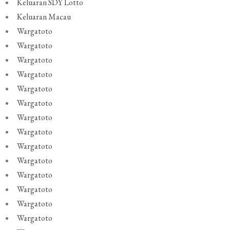
Keluaran SDY Lotto
Keluaran Macau
Wargatoto
Wargatoto
Wargatoto
Wargatoto
Wargatoto
Wargatoto
Wargatoto
Wargatoto
Wargatoto
Wargatoto
Wargatoto
Wargatoto
Wargatoto
Wargatoto