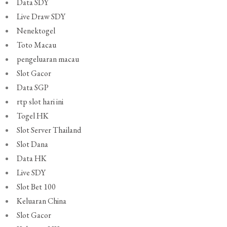
Data SDY
Live Draw SDY
Nenektogel
Toto Macau
pengeluaran macau
Slot Gacor
Data SGP
rtp slot hari ini
Togel HK
Slot Server Thailand
Slot Dana
Data HK
Live SDY
Slot Bet 100
Keluaran China
Slot Gacor