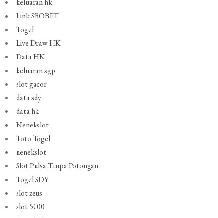
keluaran hk
Link SBOBET
Togel
Live Draw HK
Data HK
keluaran sgp
slot gacor
data sdy
data hk
Nenekslot
Toto Togel
nenekslot
Slot Pulsa Tanpa Potongan
Togel SDY
slot zeus
slot 5000