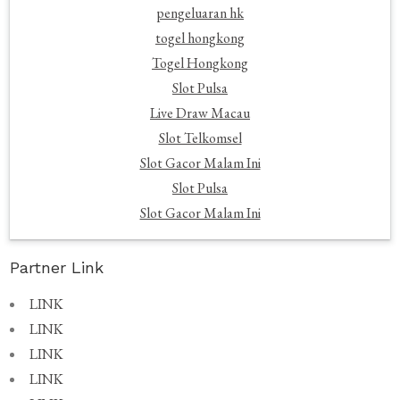
pengeluaran hk
togel hongkong
Togel Hongkong
Slot Pulsa
Live Draw Macau
Slot Telkomsel
Slot Gacor Malam Ini
Slot Pulsa
Slot Gacor Malam Ini
Partner Link
LINK
LINK
LINK
LINK