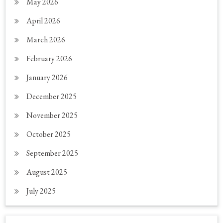
May 2026
April 2026
March 2026
February 2026
January 2026
December 2025
November 2025
October 2025
September 2025
August 2025
July 2025