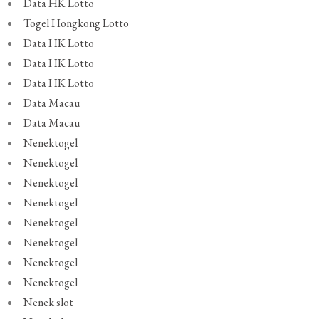
Data HK Lotto
Togel Hongkong Lotto
Data HK Lotto
Data HK Lotto
Data HK Lotto
Data Macau
Data Macau
Nenektogel
Nenektogel
Nenektogel
Nenektogel
Nenektogel
Nenektogel
Nenektogel
Nenektogel
Nenek slot