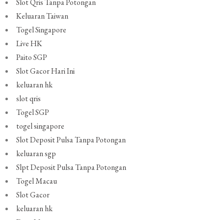
Slot Qris Tanpa Potongan
Keluaran Taiwan
Togel Singapore
Live HK
Paito SGP
Slot Gacor Hari Ini
keluaran hk
slot qris
Togel SGP
togel singapore
Slot Deposit Pulsa Tanpa Potongan
keluaran sgp
Slpt Deposit Pulsa Tanpa Potongan
Togel Macau
Slot Gacor
keluaran hk