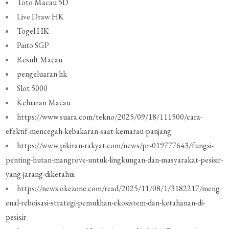
Toto Macau 5D
Live Draw HK
Togel HK
Paito SGP
Result Macau
pengeluaran hk
Slot 5000
Keluaran Macau
https://www.suara.com/tekno/2025/09/18/111500/cara-
efektif-mencegah-kebakaran-saat-kemarau-panjang
https://www.pikiran-rakyat.com/news/pr-019777643/fungsi-
penting-hutan-mangrove-untuk-lingkungan-dan-masyarakat-pesisir-
yang-jarang-diketahui
https://news.okezone.com/read/2025/11/08/1/3182217/meng
enal-reboisasi-strategi-pemulihan-ekosistem-dan-ketahanan-di-
pesisir