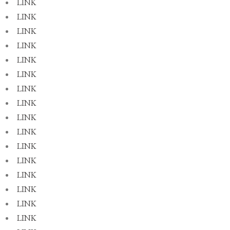
LINK
LINK
LINK
LINK
LINK
LINK
LINK
LINK
LINK
LINK
LINK
LINK
LINK
LINK
LINK
LINK