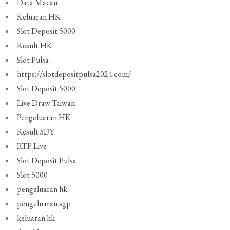
Data Macau
Keluaran HK
Slot Deposit 5000
Result HK
Slot Pulsa
https://slotdepositpulsa2024.com/
Slot Deposit 5000
Live Draw Taiwan
Pengeluaran HK
Result SDY
RTP Live
Slot Deposit Pulsa
Slot 5000
pengeluaran hk
pengeluaran sgp
keluaran hk